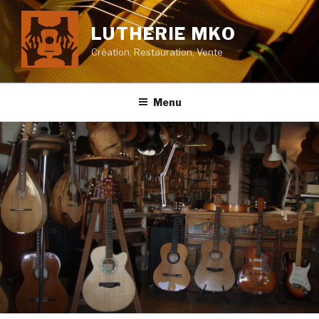
Skip
to
LUTHERIE MKO
content
Création, Restauration, Vente
Menu